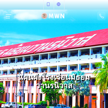
แผนผังโรงเรียนมัธยม
วานรนิวาส