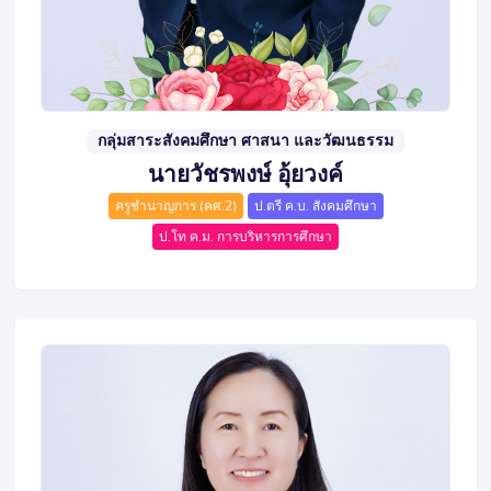
กลุ่มสาระสังคมศึกษา ศาสนา และวัฒนธรรม
นายวัชรพงษ์ อุ้ยวงค์
ครูชำนาญการ (คศ.2)
ป.ตรี ค.บ. สังคมศึกษา
ป.โท ค.ม. การบริหารการศึกษา