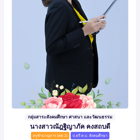
กลุ่มสาระสังคมศึกษา ศาสนา และวัฒนธรรม
นางสาวณัฎฐิญาภัค คงสถบดี
ครูชำนาญการ (คศ.2)
ป.ตรี ค.บ. สังคมศึกษา