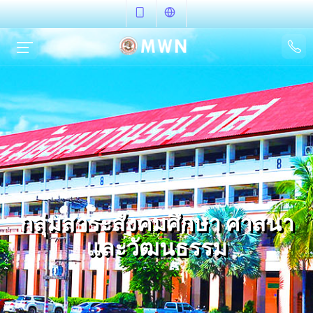
กลุ่มสาระสังคมศึกษา ศาสนา
และวัฒนธรรม