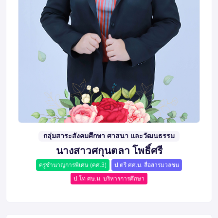
กลุ่มสาระสังคมศึกษา ศาสนา และวัฒนธรรม
นางสาวศกุนตลา โพธิ์ศรี
ครูชำนาญการพิเศษ (คศ.3)
ป.ตรี ศศ.บ. สื่อสารมวลชน
ป.โท ศษ.ม. บริหารการศึกษา