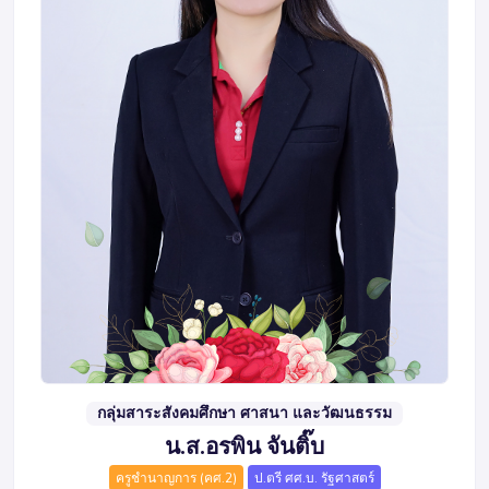
กลุ่มสาระสังคมศึกษา ศาสนา และวัฒนธรรม
น.ส.อรพิน จันติ๊บ
ครูชำนาญการ (คศ.2)
ป.ตรี ศศ.บ. รัฐศาสตร์