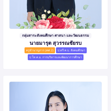
กลุ่มสาระสังคมศึกษา ศาสนา และวัฒนธรรม
นายมารุต สุวรรณชัยรบ
ครูชำนาญการ (คศ.2)
ป.ตรี ค.บ. สังคมศึกษา
ป.โท ค.ม. การบริหารและพัฒนาการศึกษา