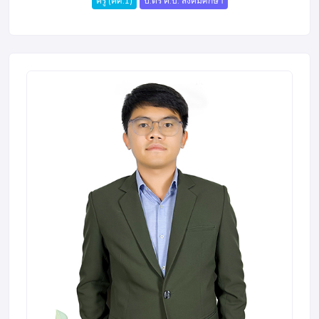
ครู (คศ.1)
ป.ตรี ค.บ. สังคมศึกษา