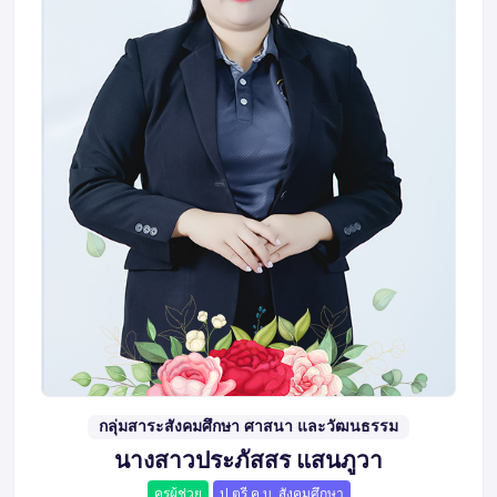
กลุ่มสาระสังคมศึกษา ศาสนา และวัฒนธรรม
นางสาวประภัสสร แสนภูวา
ครูผู้ช่วย
ป.ตรี ค.บ. สังคมศึกษา