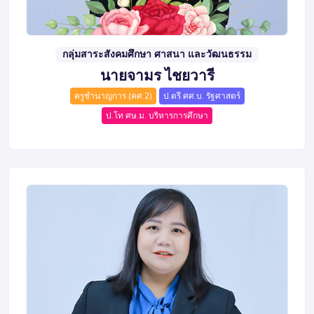
กลุ่มสาระสังคมศึกษา ศาสนา และวัฒนธรรม
นายจามร ไชยวารี
ครูชำนาญการ (คศ.2)
ป.ตรี ศศ.บ. รัฐศาสตร์
ป.โท ศษ.ม. บริหารการศึกษา