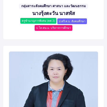
กลุ่มสาระสังคมศึกษา ศาสนา และวัฒนธรรม
นางรุ้งตะวัน นาสพัส
ครูชำนาญการพิเศษ (คศ.3)
ป.ตรี ค.บ. สังคมศึกษา
ป.โท ศษ.ม. บริหารการศึกษา