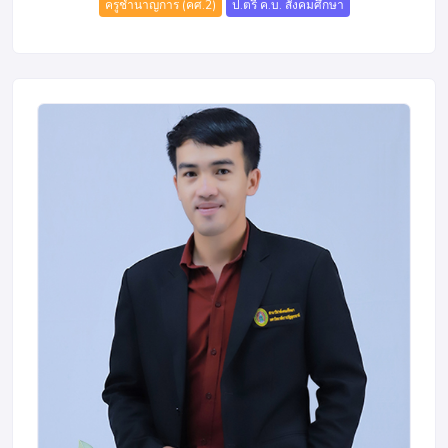
ครูชำนาญการ (คศ.2)
ป.ตรี ค.บ. สังคมศึกษา