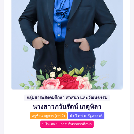
กลุ่มสาระสังคมศึกษา ศาสนา และวัฒนธรรม
นางสาวภวันรัตน์ เกตุพิลา
ครูชำนาญการ (คศ.2)
ป.ตรี ศศ.บ. รัฐศาสตร์
ป.โท ศษ.ม. การบริหารการศึกษา