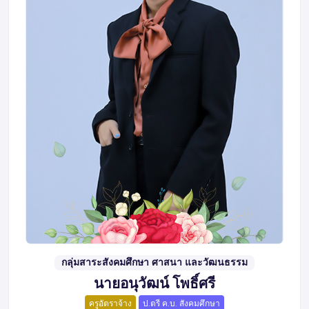
กลุ่มสาระสังคมศึกษา ศาสนา และวัฒนธรรม
นายอนุวัฒน์ โพธิ์ศรี
ครูอัตราจ้าง
ป.ตรี ค.บ. สังคมศึกษา