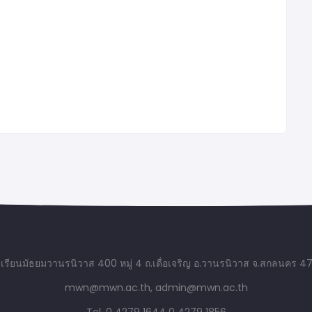
เรียนมัธยมวานรนิวาส 400 หมู่ 4 ถ.เดื่อเจริญ อ.วานรนิวาส จ.สกลนคร 4
mwn@mwn.ac.th, admin@mwn.ac.th
Tel. 0 4279 1644
0 4279 1856