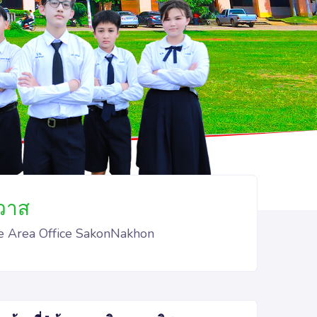
วาส
e Area Office SakonNakhon